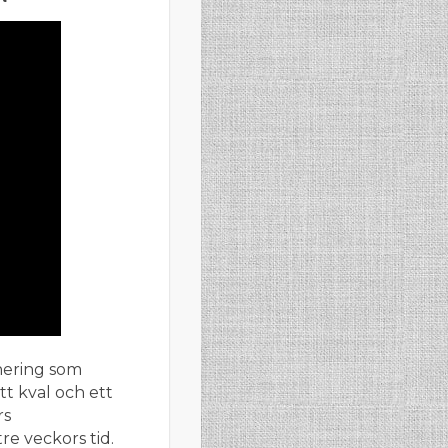
rnering som
tt kval och ett
rs
e veckors tid.