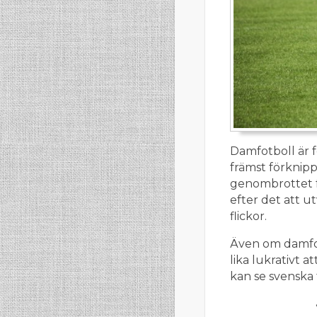
Damfotboll är f
främst förknip
genombrottet f
efter det att u
flickor.
Även om damfotb
lika lukrativt 
kan se svenska 