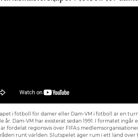
pet i fotboll för damer eller Dam-VM i fotboll är en tu
de år. Dam-VM har existerat sedan 1991. I formatet ingår e
t är fördelat regionsvis över FIFA:s medlemsorganisatione
en runt världen. Slutspelet äger rum i ett land över tr