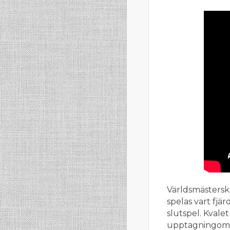
Världsmästerska
spelas vart fjär
slutspel. Kvale
upptagningområd