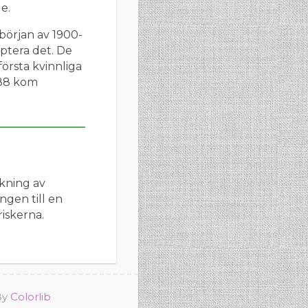
e.
början av 1900-
ptera det. De
örsta kvinnliga
988 kom
kning av
ngen till en
riskerna.
By
Colorlib