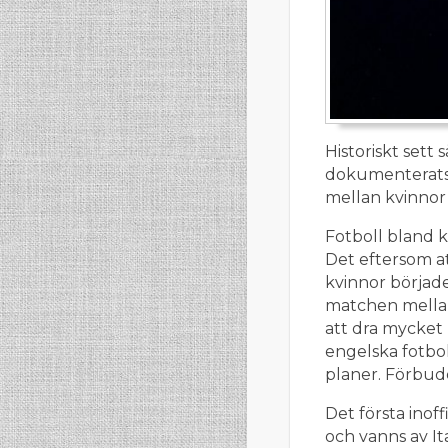
Historiskt sett
dokumenterats s
mellan kvinnor
Fotboll bland k
Det eftersom at
kvinnor började
matchen mellan
att dra mycket 
engelska fotbo
planer. Förbudet
Det första inof
och vanns av It