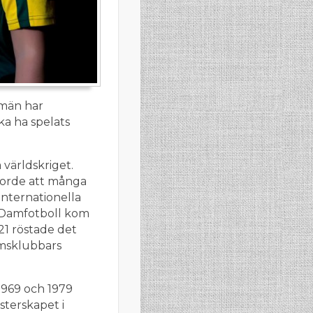
 män har
ka ha spelats
 världskriget.
gjorde att många
internationella
 Damfotboll kom
21 röstade det
emsklubbars
 1969 och 1979
sterskapet i