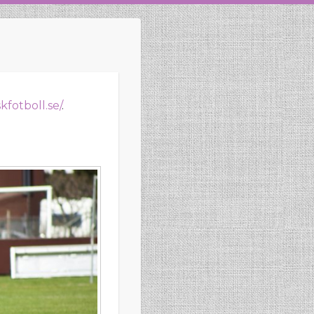
fotboll.se/
.