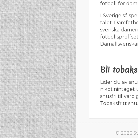
fotboll för dam
I Sverige så sp
talet. Damfotbo
svenska damern
fotbollsproffse
Damallsvenska
Bli tobaks
Lider du av sn
nikotinintaget 
snusfri tillvaro
Tobaksfritt snus
© 2026 Sv