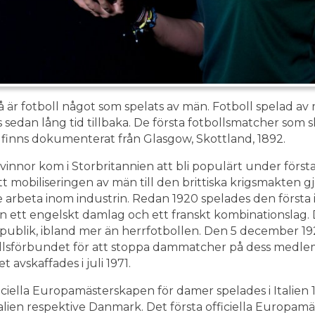
 så är fotboll något som spelats av män. Fotboll spelad av
edan lång tid tillbaka. De första fotbollsmatcher som s
 finns dokumenterat från Glasgow, Skottland, 1892.
vinnor kom i Storbritannien att bli populärt under första
t mobiliseringen av män till den brittiska krigsmakten 
 arbeta inom industrin. Redan 1920 spelades den första 
 ett engelskt damlag och ett franskt kombinationslag.
publik, ibland mer än herrfotbollen. Den 5 december 19
llsförbundet för att stoppa dammatcher på dess medl
 avskaffades i juli 1971.
ficiella Europamästerskapen för damer spelades i Italien
alien respektive Danmark. Det första officiella Europamä