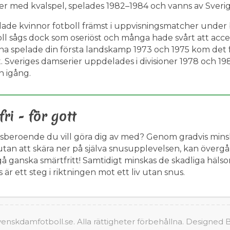
er med kvalspel, spelades 1982–1984 och vanns av Sverig
elade kvinnor fotboll främst i uppvisningsmatcher under 
ll sågs dock som oseriöst och många hade svårt att acce
a spelade din första landskamp 1973 och 1975 kom det f
t. Sveriges damserier uppdelades i divisioner 1978 och 1
n igång.
fri - för gott
usberoende du vill göra dig av med?
Genom gradvis mins
utan att skära ner på själva snusupplevelsen, kan övergå
 gå ganska smärtfritt! Samtidigt minskas de skadliga hälso
 är ett steg i riktningen mot ett liv utan snus.
enskdamfotboll.se. Alla rättigheter förbehållna.
Designed 