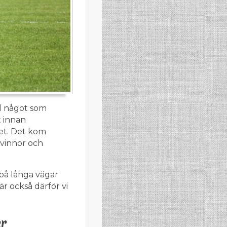
ll något som
t innan
et. Det kom
kvinnor och
 på långa vägar
är också därför vi
r