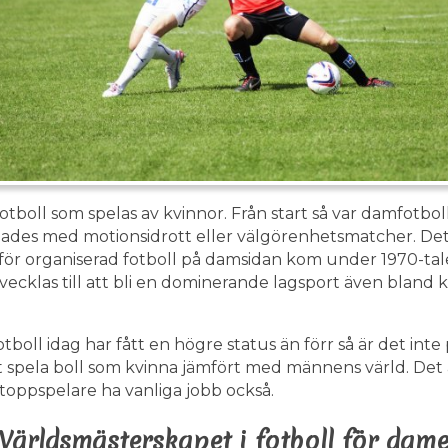
otboll som spelas av kvinnor. Från start så var damfotbo
pades med motionsidrott eller välgörenhetsmatcher. De
ör organiserad fotboll på damsidan kom under 1970-tal
tvecklas till att bli en dominerande lagsport även bland 
oll idag har fått en högre status än förr så är det inte
att spela boll som kvinna jämfört med männens värld. Det 
toppspelare ha vanliga jobb också.
Världsmästerskapet i fotboll för dame